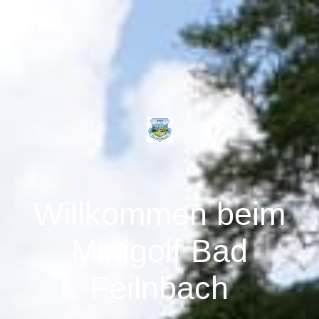
Willkommen beim
Minigolf Bad
Feilnbach