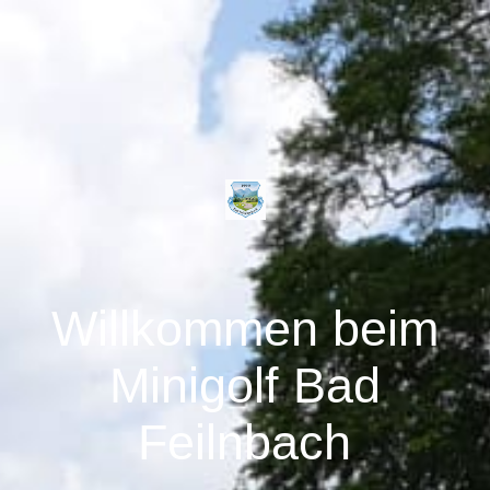
Willkommen beim
Minigolf Bad
Feilnbach